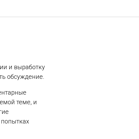
ии и выработку
ить обсуждение.
ентарные
емой теме, и
гие
и попытках