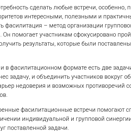
отребность сделать любые встречи, особенно,
оритетов интересными, полезными и практичны
ть фасилитация – метод организации группово
. Он помогает участникам сфокусировано прой
получить результаты, которые были поставлены
чи в фасилитационном формате есть две задач
нес задачу, и объединить участников вокруг 
барьер недоверия и возможных противоречий с
ов.
оенные фасилитационные встречи помогают 
личении индивидуальной и групповой синерги
уг поставленной задачи.