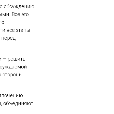
 по обсуждению
ми. Все это
го
ти все этапы
 перед
и – решить
обсуждаемой
о стороны
сплочению
и, объединяют